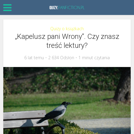
Quizy o książkach
„Kapelusz pani Wrony”. Czy znasz
treść lektury?
6 lat temu
2 634 Odsłon
1 minut czytania