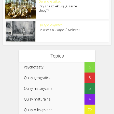
Quizy o książkach
Czy znasz lekturę „Czarne
stopy”?
Quizy o książkach
Co wiesz o „Skąpcu” Moliera?
Topics
Psychotesty
6
Quizy geograficzne
5
Quizy historyczne
5
Quizy maturalne
4
Quizy o książkach
72