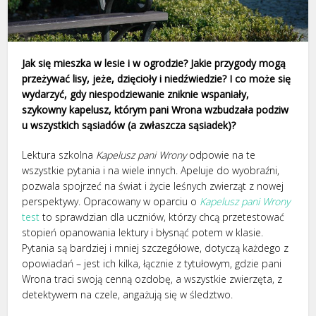
Jak się mieszka w lesie i w ogrodzie? Jakie przygody mogą
przeżywać lisy, jeże, dzięcioły i niedźwiedzie? I co może się
wydarzyć, gdy niespodziewanie zniknie wspaniały,
szykowny kapelusz, którym pani Wrona wzbudzała podziw
u wszystkich sąsiadów (a zwłaszcza sąsiadek)?
Lektura szkolna
Kapelusz pani Wrony
odpowie na te
wszystkie pytania i na wiele innych. Apeluje do wyobraźni,
pozwala spojrzeć na świat i życie leśnych zwierząt z nowej
perspektywy. Opracowany w oparciu o
Kapelusz pani Wrony
test
to sprawdzian dla uczniów, którzy chcą przetestować
stopień opanowania lektury i błysnąć potem w klasie.
Pytania są bardziej i mniej szczegółowe, dotyczą każdego z
opowiadań – jest ich kilka, łącznie z tytułowym, gdzie pani
Wrona traci swoją cenną ozdobę, a wszystkie zwierzęta, z
detektywem na czele, angażują się w śledztwo.