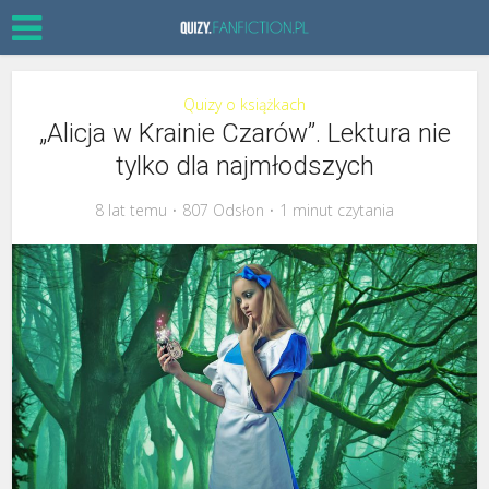
Quizy o książkach
„Alicja w Krainie Czarów”. Lektura nie
tylko dla najmłodszych
8 lat temu
807 Odsłon
1 minut czytania