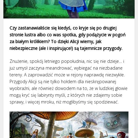
Czy zastanawialiście się kiedyś, co kryje się po drugiej
stronie lustra albo co was spotka, gdy podążycie w pogoń
za białym królikiem? To dzięki Alicji wiemy, jak
niebezpieczne (ale i inspirujące!) są tajemnicze przygody.
Znużenie, spokój letniego popołudnia, nic się nie dzieje… i
już umysł zaczyna meandrować, wybiegać na niezbadane
tereny. A zaprowadzić może w rejony naprawdę niezwykłe.
Przygody Alicji są nie tylko hołdem dla nieskrępowanej
wyobraźni, ale również dowodem na to, że w ludzkiej głowie
mogą kryć się labirynty myśli, z których nie zdajemy sobie
sprawy, i więcej mroku, niż moglibyśmy się spodziewać.