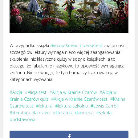
W przypadku książki
Alicja w Krainie Czarów
test
znajomości
szczegółów lektury wymaga nieco więcej zaangażowania i
skupienia, niż klasyczne quizy wiedzy o książkach, a to
dlatego, że fabularnie i językowo to opowieść wymagająca i
złożona. Nic dziwnego, że tylu tłumaczy traktowało ją w
kategoriach wyzwania!
Alicja
Alicja test
Alicja w Krainie Czarów
Alicja w
Krainie Czarów quiz
Alicja w Krainie Czarów test
Kraina
Czarów test
lektura
lektura szkolna
Lewis Carroll
literatura dla dzieci
literatura dziecięca
szkoła
podstawowa