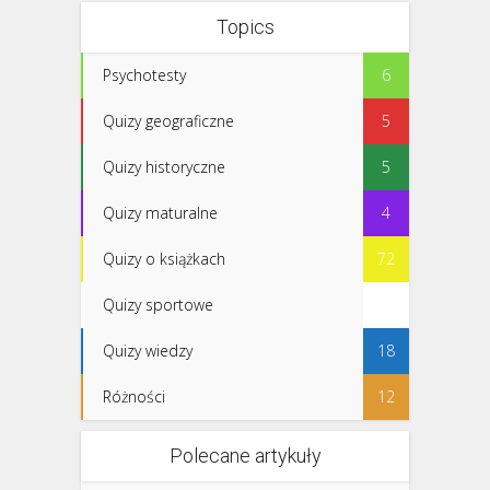
Topics
Psychotesty
6
Quizy geograficzne
5
Quizy historyczne
5
Quizy maturalne
4
Quizy o książkach
72
Quizy sportowe
1
Quizy wiedzy
18
Różności
12
Polecane artykuły