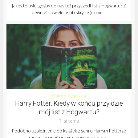
Jakby to było, gdyby do nas też przyszedł list z Hogwartu? Z
pewnością wiele osób skrycie (i mniej...
Quizy o książkach
Harry Potter. Kiedy w końcu przyjdzie
mój list z Hogwartu?
7 lat temu
Podobno uzależnienie od książek z serii o Harrym Potterze
można poznać po tym, że wchodząc do...