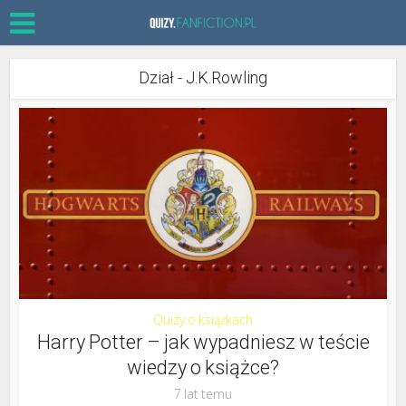
Dział - J.K.Rowling
Quizy o książkach
Harry Potter – jak wypadniesz w teście
wiedzy o książce?
7 lat temu