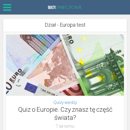
Dział - Europa test
Quizy wiedzy
Quiz o Europie. Czy znasz tę część
świata?
7 lat temu