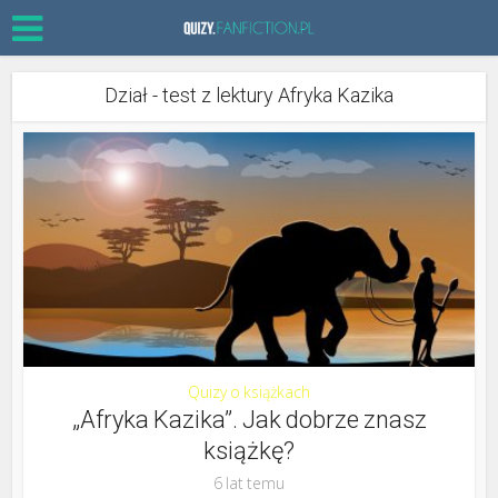
Dział - test z lektury Afryka Kazika
Quizy o książkach
„Afryka Kazika”. Jak dobrze znasz
książkę?
6 lat temu