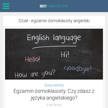
Dział - egzamin ósmoklasisty angielski
Quizy wiedzy
Egzamin ósmoklasisty. Czy zdasz z
języka angielskiego?
6 lat temu