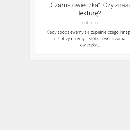
„Czarna owieczka”. Czy znas
lekturę?
6 lat temu
Kiedy spodziewamy się zupełnie czego inneg
niż otrzymujemy… Krótki utwór Czarna
owieczka...