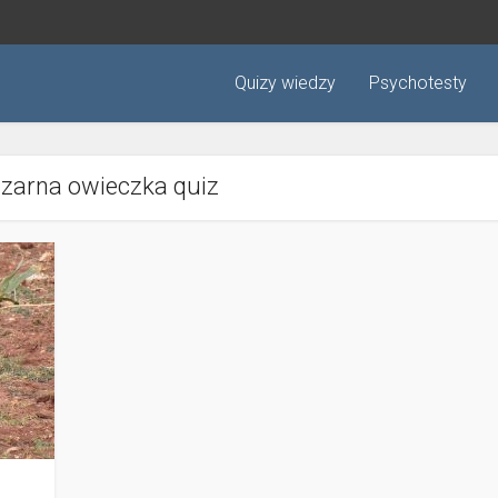
Quizy wiedzy
Psychotesty
Czarna owieczka quiz