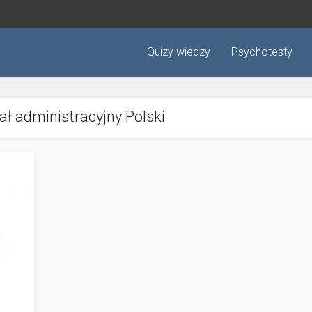
Quizy wiedzy
Psychotesty
iał administracyjny Polski